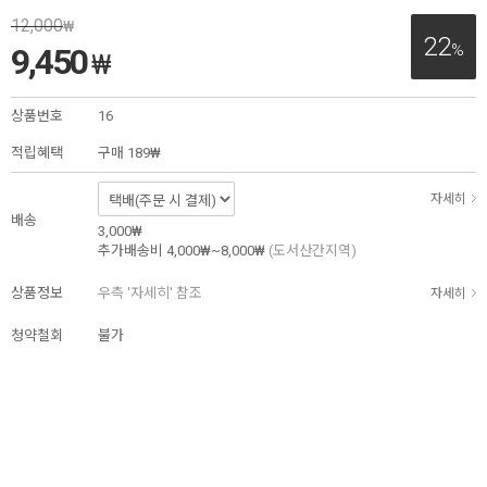
12,000
₩
22
%
9,450
₩
상품번호
16
적립혜택
구매
189₩
자세히
배송
3,000₩
추가배송비
4,000₩~8,000₩
(도서산간지역)
상품정보
우측 '자세히' 참조
자세히
청약철회
불가