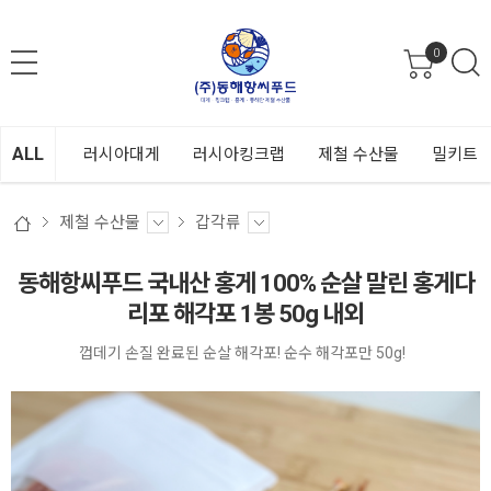
0
ALL
러시아대게
러시아킹크랩
제철 수산물
밀키트
제철 수산물
갑각류
동해항씨푸드 국내산 홍게 100% 순살 말린 홍게다
리포 해각포 1봉 50g 내외
껍데기 손질 완료된 순살 해각포! 순수 해각포만 50g!